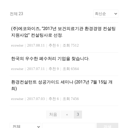
전체 23
(주)에코와이즈, “2017년 보건의료기관 환경경영 컨설팅
지원사업” 컨설팅사로 선정.
ecowise
|
2017.08.11
|
추천 6
|
조회 7512
한국의 우수한 폐수처리 기업을 찾습니다.
ecowise
|
2017.07.11
|
추천 9
|
조회 6564
환경컨설턴트 성공가이드 세미나 (2017년 7월 15일 개
최)
ecowise
|
2017.07.03
|
추천 6
|
조회 7456
처음
«
3
검색