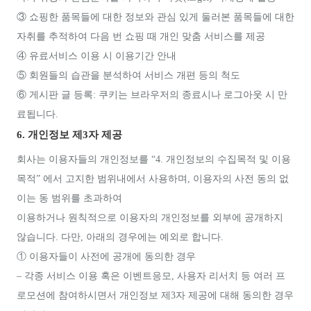
③ 쇼핑한 품목들에 대한 정보와 관심 있게 둘러본 품목들에 대한
자취를 추적하여 다음 번 쇼핑 때 개인 맞춤 서비스를 제공
④ 유료서비스 이용 시 이용기간 안내
⑤ 회원들의 습관을 분석하여 서비스 개편 등의 척도
⑥ 게시판 글 등록: 쿠키는 브라우저의 종료시나 로그아웃 시 만
료됩니다.
6. 개인정보 제3자 제공
회사는 이용자들의 개인정보를 “4. 개인정보의 수집목적 및 이용
목적” 에서 고지한 범위내에서 사용하며, 이용자의 사전 동의 없
이는 동 범위를 초과하여
이용하거나 원칙적으로 이용자의 개인정보를 외부에 공개하지
않습니다. 다만, 아래의 경우에는 예외로 합니다.
① 이용자들이 사전에 공개에 동의한 경우
– 각종 서비스 이용 혹은 이벤트응모, 사용자 리서치 등 여러 프
로모션에 참여하시면서 개인정보 제3자 제공에 대해 동의한 경우