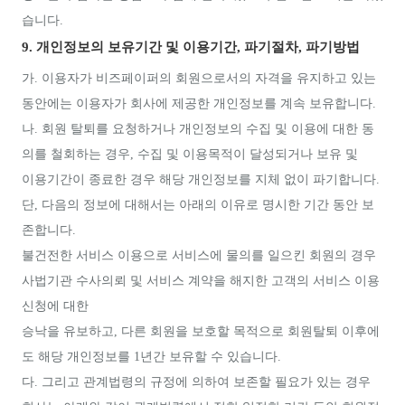
습니다.
9. 개인정보의 보유기간 및 이용기간, 파기절차, 파기방법
가. 이용자가 비즈페이퍼의 회원으로서의 자격을 유지하고 있는
동안에는 이용자가 회사에 제공한 개인정보를 계속 보유합니다.
나. 회원 탈퇴를 요청하거나 개인정보의 수집 및 이용에 대한 동
의를 철회하는 경우, 수집 및 이용목적이 달성되거나 보유 및
이용기간이 종료한 경우 해당 개인정보를 지체 없이 파기합니다.
단, 다음의 정보에 대해서는 아래의 이유로 명시한 기간 동안 보
존합니다.
불건전한 서비스 이용으로 서비스에 물의를 일으킨 회원의 경우
사법기관 수사의뢰 및 서비스 계약을 해지한 고객의 서비스 이용
신청에 대한
승낙을 유보하고, 다른 회원을 보호할 목적으로 회원탈퇴 이후에
도 해당 개인정보를 1년간 보유할 수 있습니다.
다. 그리고 관계법령의 규정에 의하여 보존할 필요가 있는 경우