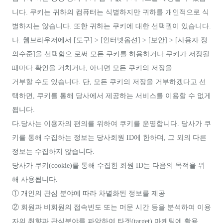
니다. 쿠키는 귀하의 컴퓨터는 식별하지만 귀하를 개인적으로 식
별하지는 않습니다. 또한 귀하는 쿠키에 대한 선택권이 있습니다.
나. 웹브라우저에서 [도구] > [인터넷옵션] > [보안] > [사용자 정
의수준]을 선택함으 로써 모든 쿠키를 허용하거나 쿠키가 저장될
때마다 확인을 거치거나, 아니면 모든 쿠키의 저장을
거부할 수도 있습니다. 단, 모든 쿠키의 저장을 거부하겠다고 선
택하면, 쿠키를 통해 당사에서 제공하는 서비스를 이용할 수 없게
됩니다.
다.당사는 이용자의 편의를 위하여 쿠키를 운영합니다. 당사가 쿠
키를 통해 수집하는 정보는 당사회원 ID에 한하며, 그 외의 다른
정보는 수집하지 않습니다.
당사가 쿠키(cookie)를 통해 수집한 회원 ID는 다음의 목적을 위
해 사용됩니다.
① 개인의 관심 분야에 따라 차별화된 정보를 제공
② 회원과 비회원의 접속빈도 또는 머문 시간 등을 분석하여 이용
자의 취향과 관심분야를 파악하여 타겟(target) 마케팅에 활용