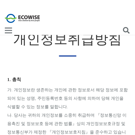
개인정보취급방침
ㅡ
1. 총칙
가. 개인정보란 생존하는 개인에 관한 정보로서 해당 정보에 포함
되어 있는 성명, 주민등록번호 등의 사항에 의하여 당해 개인을
식별할 수 있는 정보를 말합니다.
나. 당사는 귀하의 개인정보를 소중히 취급하며 『정보통신망 이
용촉진 및 정보보호 등에 관한 법률』상의 개인정보보호규정 및
정보통신부가 제정한 『개인정보보호지침』을 준수하고 있습니