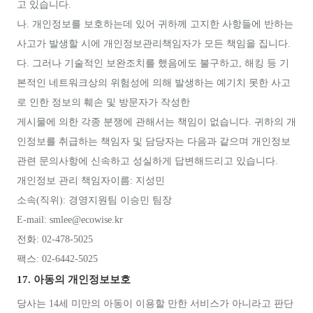
고 있습니다.
나. 개인정보를 보호하는데 있어 귀하께 고지한 사항들에 반하는
사고가 발생할 시에 개인정보관리책임자가 모든 책임을 집니다.
다. 그러나 기술적인 보완조치를 했음에도 불구하고, 해킹 등 기
본적인 네트워크상의 위험성에 의해 발생하는 예기치 못한 사고
로 인한 정보의 훼손 및 방문자가 작성한
게시물에 의한 각종 분쟁에 관해서는 책임이 없습니다. 귀하의 개
인정보를 취급하는 책임자 및 담당자는 다음과 같으며 개인정보
관련 문의사항에 신속하고 성실하게 답변해드리고 있습니다.
개인정보 관리 책임자이름: 지성민
소속(직위): 경영지원팀 이승민 팀장
E-mail: smlee@ecowise.kr
전화: 02-478-5025
팩스: 02-6442-5025
17. 아동의 개인정보보호
당사는 14세 미만의 아동이 이용할 만한 서비스가 아니라고 판단