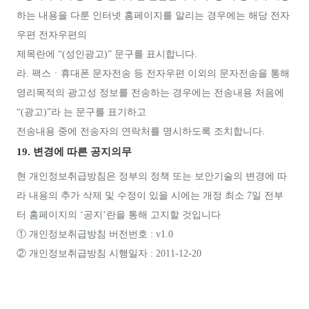
하는 내용을 다룬 인터넷 홈페이지를 알리는 경우에는 해당 전자
우편 전자우편의
제목란에 “(성인광고)” 문구를 표시합니다.
라. 팩스ㆍ휴대폰 문자전송 등 전자우편 이외의 문자전송을 통해
영리목적의 광고성 정보를 전송하는 경우에는 전송내용 처음에
“(광고)”라 는 문구를 표기하고
전송내용 중에 전송자의 연락처를 명시하도록 조치합니다.
19. 변경에 따른 공지의무
현 개인정보취급방침은 정부의 정책 또는 보안기술의 변경에 따
라 내용의 추가 삭제 및 수정이 있을 시에는 개정 최소 7일 전부
터 홈페이지의 ‘공지’란을 통해 고지할 것입니다
① 개인정보취급방침 버전번호 : v1.0
② 개인정보취급방침 시행일자 : 2011-12-20