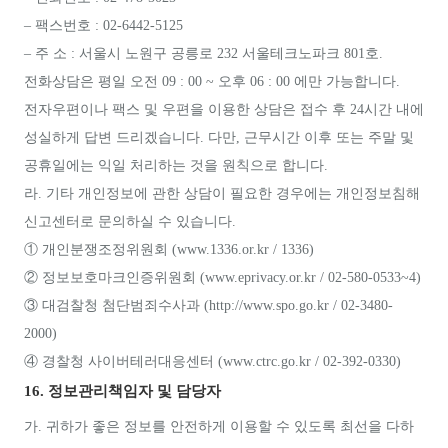
– 팩스번호 : 02-6442-5125
– 주 소 : 서울시 노원구 공릉로 232 서울테크노파크 801호.
전화상담은 평일 오전 09 : 00 ~ 오후 06 : 00 에만 가능합니다.
전자우편이나 팩스 및 우편을 이용한 상담은 접수 후 24시간 내에
성실하게 답변 드리겠습니다. 다만, 근무시간 이후 또는 주말 및
공휴일에는 익일 처리하는 것을 원칙으로 합니다.
라. 기타 개인정보에 관한 상담이 필요한 경우에는 개인정보침해
신고센터로 문의하실 수 있습니다.
① 개인분쟁조정위원회 (www.1336.or.kr / 1336)
② 정보보호마크인증위원회 (www.eprivacy.or.kr / 02-580-0533~4)
③ 대검찰청 첨단범죄수사과 (http://www.spo.go.kr / 02-3480-
2000)
④ 경찰청 사이버테러대응센터 (www.ctrc.go.kr / 02-392-0330)
16. 정보관리책임자 및 담당자
가. 귀하가 좋은 정보를 안전하게 이용할 수 있도록 최선을 다하