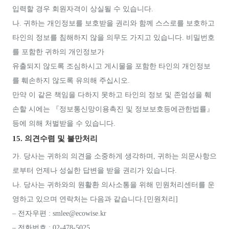
입력할 경우 회원자격이 상실될 수 있습니다.
나. 귀하는 개인정보를 보호받을 권리와 함께 스스로를 보호하고
타인의 정보를 침해하지 않을 의무도 가지고 있습니다. 비밀번호
를 포함한 귀하의 개인정보가
유출되지 않도록 조심하시고 게시물을 포함한 타인의 개인정보
를 훼손하지 않도록 유의해 주십시오.
만약 이 같은 책임을 다하지 못하고 타인의 정보 및 존엄성을 훼
손할 시에는 『정보통신망이용촉진 및 정보보호등에관한법률』
등에 의해 처벌받을 수 있습니다.
15. 의견수렴 및 불만처리
가. 당사는 귀하의 의견을 소중하게 생각하며, 귀하는 의문사항으
로부터 언제나 성실한 답변을 받을 권리가 있습니다.
나. 당사는 귀하와의 원활환 의사소통을 위해 민원처리센터를 운
영하고 있으며 연락처는 다음과 같습니다.[민원처리]
– 전자우편 : smlee@ecowise.kr
– 전화번호 : 02-478-5025