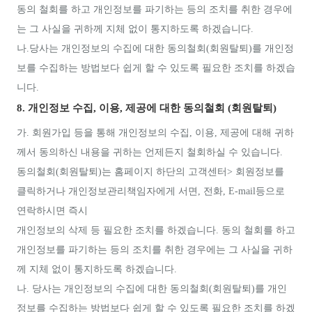
동의 철회를 하고 개인정보를 파기하는 등의 조치를 취한 경우에
는 그 사실을 귀하께 지체 없이 통지하도록 하겠습니다.
나.당사는 개인정보의 수집에 대한 동의철회(회원탈퇴)를 개인정
보를 수집하는 방법보다 쉽게 할 수 있도록 필요한 조치를 하겠습
니다.
8. 개인정보 수집, 이용, 제공에 대한 동의철회 (회원탈퇴)
가. 회원가입 등을 통해 개인정보의 수집, 이용, 제공에 대해 귀하
께서 동의하신 내용을 귀하는 언제든지 철회하실 수 있습니다.
동의철회(회원탈퇴)는 홈페이지 하단의 고객센터> 회원정보를
클릭하거나 개인정보관리책임자에게 서면, 전화, E-mail등으로
연락하시면 즉시
개인정보의 삭제 등 필요한 조치를 하겠습니다. 동의 철회를 하고
개인정보를 파기하는 등의 조치를 취한 경우에는 그 사실을 귀하
께 지체 없이 통지하도록 하겠습니다.
나. 당사는 개인정보의 수집에 대한 동의철회(회원탈퇴)를 개인
정보를 수집하는 방법보다 쉽게 할 수 있도록 필요한 조치를 하겠