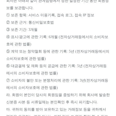
회사는 아래와 같이 관계법령에서 정한 일정한 기간 동안 회원정
보를 보관합니다.
① 보존 항목: 서비스 이용기록, 접속 로그, 접속 IP 정보
② 보존 근거: 통신비밀보호법
③ 보존 기간: 3개월
④ 표시/광고에 관한 기록: 6개월 (전자상거래등에서의 소비자보
호에 관한 법률)
⑤ 계약 또는 청약철회 등에 관한 기록: 5년 (전자상거래등에서의
소비자보호에 관한 법률)
⑥ 대금결제 및 재화 등의 공급에 관한 기록: 5년 (전자상거래등
에서의 소비자보호에 관한 법률)
⑦ 소비자의 불만 또는 분쟁처리에 관한 기록: 3년(전자상거래등
에서의 소비자보호에 관한 법률)
라. 회원이 본인이 당사의 회원임을 증빙하기 위해 회사에 발송한
신분증 사본 등 서류일체는 본인확인 후 즉시 파기합니다.
마. 귀하의 동의를 받아 보유하고 있는 거래정보 등을 귀하께서