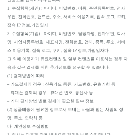
1. 수집항목(개인) : 아이디, 비밀번호, 이름, 주민등록번호, 전자
우편, 전화번호, 핸드폰, 주소, 서비스 이용기록, 접속 로그, 쿠키,
접속 IP 정보,가입일자
2. 수집항목(기업) : 아이디, 비밀번호, 담당자명, 전자우편, 회사
명, 사업자등록번호, 대표자명, 전화번호, 업태, 종목, 주소, 서비
스 이용기록, 접속 로그, 쿠키, 접속 IP 정보,가입일자다.
그 외에 이용자가 유료컨텐츠 및 일부 컨텐츠를 이용하는 경우 다
음과 같은 결제를 위한 추가정보를 요구할 수 있습니다.
(1) 결제방법에 따라
– 카드결제의 경우 : 신용카드 종류, 카드번호, 유효기한 등
– 휴대폰 결제의 경우 : 휴대폰 번호, 통신사 등
– 기타 결제방법 별로 결제에 필요한 필수 정보
(2) 상품배송에 필요한 정보로서 보내는 사람과 받는 사람의 성
명, 주소, 연락처 등
다. 개인정보 수집방법
1. 회사는 다음과 같은 방법으로 개인정보를 수집합니다