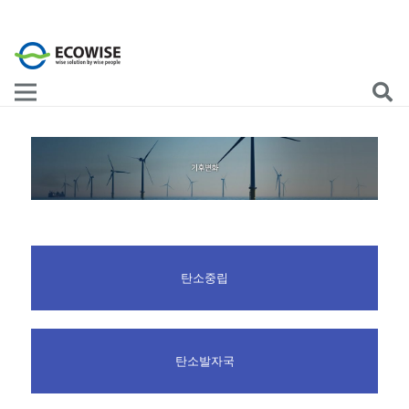
탄소중립
탄소발자국